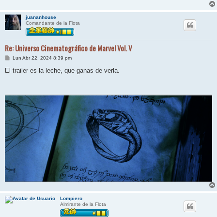
e
juananhouse
Comandante de la Flota
Re: Universo Cinematográfico de Marvel Vol. V
M
Lun Abr 22, 2024 8:39 pm
e
n
El trailer es la leche, que ganas de verla.
s
a
j
e
Lompiero
Almirante de la Flota