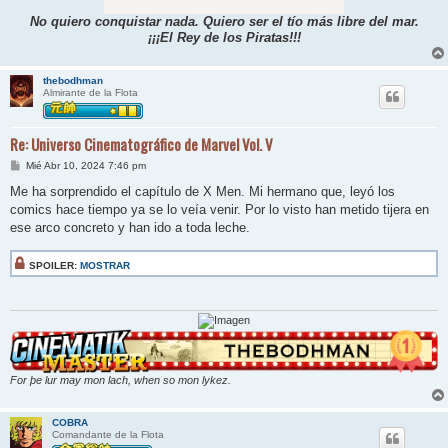
No quiero conquistar nada. Quiero ser el tío más libre del mar.
¡¡¡El Rey de los Piratas!!!
thebodhman
Almirante de la Flota
Re: Universo Cinematográfico de Marvel Vol. V
M
Mié Abr 10, 2024 7:46 pm
e
n
Me ha sorprendido el capítulo de X Men. Mi hermano que, leyó los
s
comics hace tiempo ya se lo veía venir. Por lo visto han metido tijera en
a
j
ese arco concreto y han ido a toda leche.
e
SPOILER:
MOSTRAR
For þe lur may mon lach, when so mon lykez.
COBRA
Comandante de la Flota