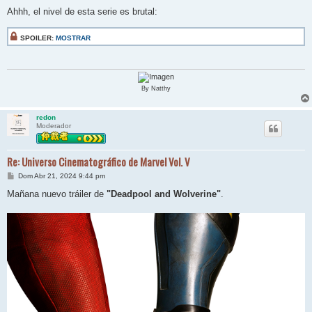
e
n
Ahhh, el nivel de esta serie es brutal:
s
a
j
SPOILER:
MOSTRAR
e
By Natthy
redon
Moderador
Re: Universo Cinematográfico de Marvel Vol. V
M
Dom Abr 21, 2024 9:44 pm
e
n
Mañana nuevo tráiler de
"Deadpool and Wolverine"
.
s
a
j
e