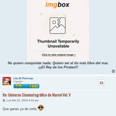
No quiero conquistar nada. Quiero ser el tío más libre del mar.
¡¡¡El Rey de los Piratas!!!
Lito El Pelirrojo
Capitán
Re: Universo Cinematográfico de Marvel Vol. V
M
Lun Abr 22, 2024 4:24 pm
e
n
Que ganas ya de verla
s
a
j