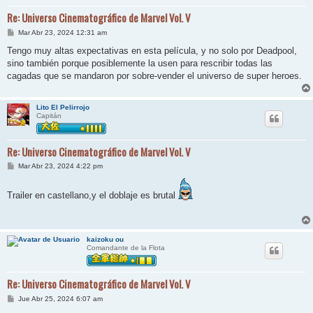
Re: Universo Cinematográfico de Marvel Vol. V
M
Mar Abr 23, 2024 12:31 am
e
n
Tengo muy altas expectativas en esta película, y no solo por Deadpool,
s
sino también porque posiblemente la usen para rescribir todas las
a
j
cagadas que se mandaron por sobre-vender el universo de super heroes.
e
Lito El Pelirrojo
Capitán
Re: Universo Cinematográfico de Marvel Vol. V
M
Mar Abr 23, 2024 4:22 pm
e
n
s
Trailer en castellano,y el doblaje es brutal
a
j
e
kaizoku ou
Comandante de la Flota
Re: Universo Cinematográfico de Marvel Vol. V
M
Jue Abr 25, 2024 6:07 am
e