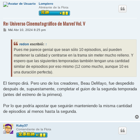
Lompiero
Almirante de la Flota
Re: Universo Cinematográfico de Marvel Vol. V
M
Mié Abr 10, 2024 8:25 pm
e
n
s
redon
escribió:
↑
a
j
Pues me parece genial que sean sólo 10 episodios, así pueden
e
mantener la calidad y centrarse en la trama sin meter mucho relleno. Y
espero que las siguientes temporadas también tengan una cantidad
similar de episodios por eso mismo (12 como mucho, aunque 10 es
una duración perfecta).
El tiempo dirá. Pero uno de los creadores, Beau DeMayo, fue despedido
después de, supuestamente, completar el guion de la segunda temporada
(antes del estreno de la primera).
Por lo que podría apostar que seguirán manteniendo la misma cantidad
de episodios al menos hasta la segunda.
Kuby37
Comandante de la Flota