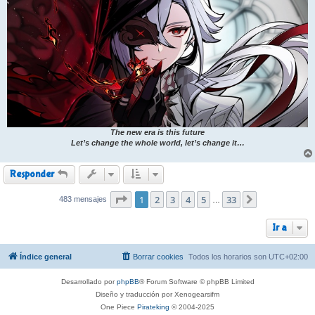
The new era is this future
Let’s change the whole world, let’s change it…
Responder
Página
1
2
1
de
3
33
4
5
33
483 mensajes
Siguiente
…
Ir a
Índice general
Borrar cookies
Todos los horarios son
UTC+02:00
Desarrollado por
phpBB
® Forum Software © phpBB Limited
Diseño y traducción por Xenogearsifm
One Piece
Pirateking
© 2004-2025