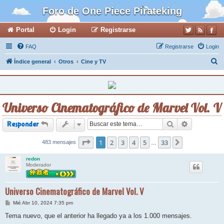
Foro de One Piece Pirateking
Portal
Login
Registrarse
FAQ
Registrarse
Login
B
Índice general
Otros
Cine y TV
u
s
c
Universo Cinematográfico de Marvel Vol. V
a
r
Buscar
Búsqueda a
Responder
Página
1
2
1
de
3
33
4
5
33
483 mensajes
Siguiente
…
redon
Moderador
Universo Cinematográfico de Marvel Vol. V
M
Mié Abr 10, 2024 7:35 pm
e
n
Tema nuevo, que el anterior ha llegado ya a los 1.000 mensajes.
s