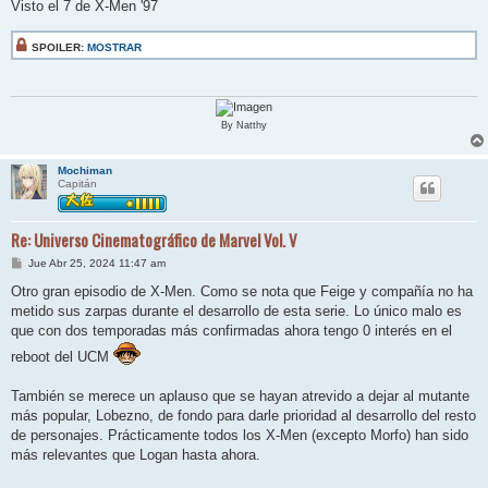
n
Visto el 7 de X-Men '97
s
a
j
SPOILER:
MOSTRAR
e
By Natthy
Mochiman
Capitán
Re: Universo Cinematográfico de Marvel Vol. V
M
Jue Abr 25, 2024 11:47 am
e
n
Otro gran episodio de X-Men. Como se nota que Feige y compañía no ha
s
metido sus zarpas durante el desarrollo de esta serie. Lo único malo es
a
j
que con dos temporadas más confirmadas ahora tengo 0 interés en el
e
reboot del UCM
También se merece un aplauso que se hayan atrevido a dejar al mutante
más popular, Lobezno, de fondo para darle prioridad al desarrollo del resto
de personajes. Prácticamente todos los X-Men (excepto Morfo) han sido
más relevantes que Logan hasta ahora.