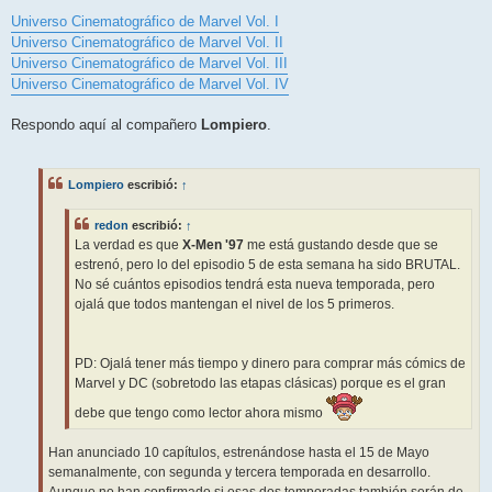
a
j
Universo Cinematográfico de Marvel Vol. I
e
Universo Cinematográfico de Marvel Vol. II
Universo Cinematográfico de Marvel Vol. III
Universo Cinematográfico de Marvel Vol. IV
Respondo aquí al compañero
Lompiero
.
Lompiero
escribió:
↑
redon
escribió:
↑
La verdad es que
X-Men '97
me está gustando desde que se
estrenó, pero lo del episodio 5 de esta semana ha sido BRUTAL.
No sé cuántos episodios tendrá esta nueva temporada, pero
ojalá que todos mantengan el nivel de los 5 primeros.
PD: Ojalá tener más tiempo y dinero para comprar más cómics de
Marvel y DC (sobretodo las etapas clásicas) porque es el gran
debe que tengo como lector ahora mismo
Han anunciado 10 capítulos, estrenándose hasta el 15 de Mayo
semanalmente, con segunda y tercera temporada en desarrollo.