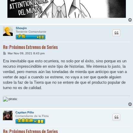
Shoujin
Teniente Comandante
Re: Próximos Estrenos de Series
M
Mar Nov 09, 2021 8:43 pm
e
n
Era inevitable que esto ocurriera, no solo por el éxito, sino porque es un
s
recurso imprescindible en este tipo de historias. Me interesa lo justo, la
a
j
verdad, pero menos aún las toneladas de mierda que anticipo que van a
e
verter de aquí a cuando se estrene, no vaya a ser que quede alguien
sobre la faz de la Tierra que no se entere de que el producto popular de
turno no es de calidad.
Capitan Pillo
Comandante de la Flota
Re: Próximos Estrenos de Series