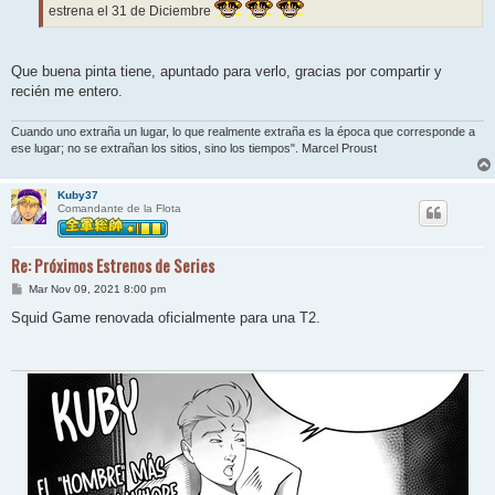
estrena el 31 de Diciembre
Que buena pinta tiene, apuntado para verlo, gracias por compartir y
recién me entero.
Cuando uno extraña un lugar, lo que realmente extraña es la época que corresponde a
ese lugar; no se extrañan los sitios, sino los tiempos". Marcel Proust
Kuby37
Comandante de la Flota
Re: Próximos Estrenos de Series
M
Mar Nov 09, 2021 8:00 pm
e
n
Squid Game renovada oficialmente para una T2.
s
a
j
e