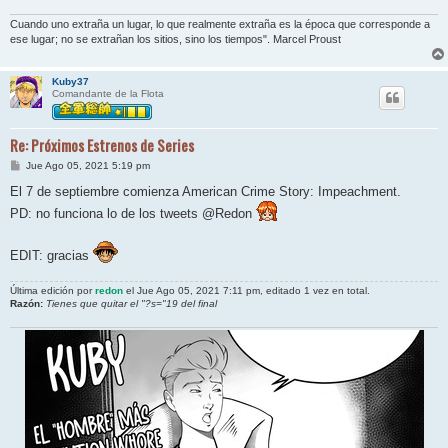
e
Cuando uno extraña un lugar, lo que realmente extraña es la época que corresponde a
ese lugar; no se extrañan los sitios, sino los tiempos". Marcel Proust
Kuby37
Comandante de la Flota
Re: Próximos Estrenos de Series
M
Jue Ago 05, 2021 5:19 pm
e
n
El 7 de septiembre comienza American Crime Story: Impeachment.
s
PD: no funciona lo de los tweets @Redon
a
j
e
EDIT: gracias
Última edición por
redon
el Jue Ago 05, 2021 7:11 pm, editado 1 vez en total.
Razón:
Tienes que quitar el "?s="19 del final