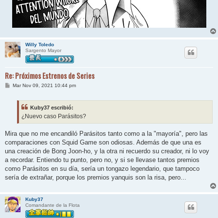
Willy Toledo
Sargento Mayor
Re: Próximos Estrenos de Series
M
Mar Nov 09, 2021 10:44 pm
e
n
s
Kuby37 escribió:
a
j
¿Nuevo caso Parásitos?
e
Mira que no me encandiló Parásitos tanto como a la "mayoría", pero las
comparaciones con Squid Game son odiosas. Además de que una es
una creación de Bong Joon-ho, y la otra ni recuerdo su creador, ni lo voy
a recordar. Entiendo tu punto, pero no, y si se llevase tantos premios
como Parásitos en su día, sería un tongazo legendario, que tampoco
sería de extrañar, porque los premios yanquis son la risa, pero...
Kuby37
Comandante de la Flota