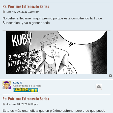
Re: Próximos Estrenos de Series
M
Mar Nov 09, 2021 11:46 pm
e
n
No debería llevarse ningún premio porque está compitiendo la T3 de
s
Succession, y va a ganarlo todo.
a
j
e
Kuby37
Comandante de la Flota
Re: Próximos Estrenos de Series
M
Jue Nov 18, 2021 6:00 pm
e
n
Esto es más una noticia que un próximo estreno, pero creo que puede
s