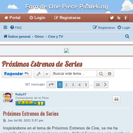
Foro de One Piece Pirateking
Portal
Login
Registrarse
FAQ
Registrarse
Login
B
Índice general
Otros
Cine y TV
u
s
c
Próximos Estrenos de Series
a
r
Buscar
Búsqueda a
Responder
Página
1
2
1
de
3
26
4
5
26
387 mensajes
Siguiente
…
Kuby37
Comandante de la Flota
Próximos Estrenos de Series
M
Jue Jul 08, 2021 5:37 pm
e
n
Inspirándome en el tema de Próximos Estrenos de Cine, se me ha
s