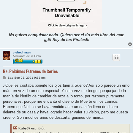
No quiero conquistar nada. Quiero ser el tío más libre del mar.
¡¡¡El Rey de los Piratas!!!
thebodhman
Almirante de la Flota
Re: Próximos Estrenos de Series
M
Sab Sep 25, 2021 9:55 pm
e
n
¿Qué les costaba ponerle los ojos bien a Sueño? Así solo parece un emo
s
más, en vez de un emo especial. Y esta vez me tengo que quejar de la
a
j
manía de Netflix de cambiar de raza a lo tonto, por razones puramente
e
personales, porque me encanta el diseño de Muerte en los comics.
Espero que Neil no se haya rendido ante un camión lleno de dinero
delante de su casa y haya logrado hacer valer su visión, pero me cuesta
creerlo. Son muchos años de descartar guiones de mierda.
Kuby37 escribió: