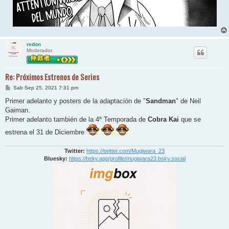
redon
Moderador
Re: Próximos Estrenos de Series
M
Sab Sep 25, 2021 7:31 pm
e
n
Primer adelanto y posters de la adaptación de "
Sandman
" de Neil
s
Gaiman.
a
j
Primer adelanto también de la 4ª Temporada de
Cobra Kai
que se
e
estrena el 31 de Diciembre
Twitter:
https://twitter.com/Mugiwara_23
Bluesky:
https://bsky.app/profile/mugiwara23.bsky.social