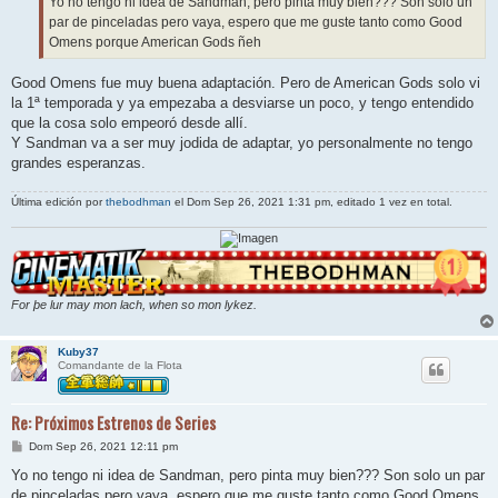
Yo no tengo ni idea de Sandman, pero pinta muy bien??? Son solo un
par de pinceladas pero vaya, espero que me guste tanto como Good
Omens porque American Gods ñeh
Good Omens fue muy buena adaptación. Pero de American Gods solo vi
la 1ª temporada y ya empezaba a desviarse un poco, y tengo entendido
que la cosa solo empeoró desde allí.
Y Sandman va a ser muy jodida de adaptar, yo personalmente no tengo
grandes esperanzas.
Última edición por
thebodhman
el Dom Sep 26, 2021 1:31 pm, editado 1 vez en total.
For þe lur may mon lach, when so mon lykez.
Kuby37
Comandante de la Flota
Re: Próximos Estrenos de Series
M
Dom Sep 26, 2021 12:11 pm
e
n
Yo no tengo ni idea de Sandman, pero pinta muy bien??? Son solo un par
s
de pinceladas pero vaya, espero que me guste tanto como Good Omens