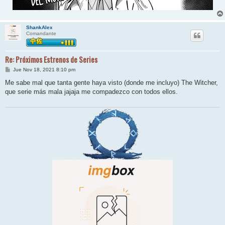
ShankAlex
Comandante
Re: Próximos Estrenos de Series
M
Jue Nov 18, 2021 8:10 pm
e
n
Me sabe mal que tanta gente haya visto (donde me incluyo) The Witcher,
s
que serie más mala jajaja me compadezco con todos ellos.
a
j
e