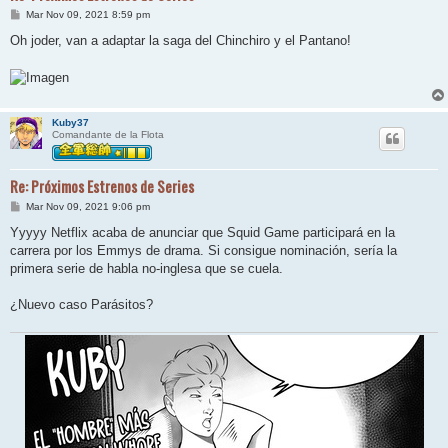
M
Mar Nov 09, 2021 8:59 pm
e
n
Oh joder, van a adaptar la saga del Chinchiro y el Pantano!
s
a
j
e
Kuby37
Comandante de la Flota
Re: Próximos Estrenos de Series
M
Mar Nov 09, 2021 9:06 pm
e
n
Yyyyy Netflix acaba de anunciar que Squid Game participará en la
s
carrera por los Emmys de drama. Si consigue nominación, sería la
a
j
primera serie de habla no-inglesa que se cuela.
e
¿Nuevo caso Parásitos?