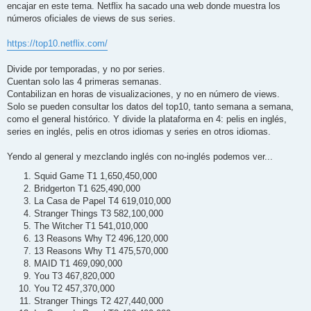
encajar en este tema. Netflix ha sacado una web donde muestra los
a
j
números oficiales de views de sus series.
e
https://top10.netflix.com/
Divide por temporadas, y no por series.
Cuentan solo las 4 primeras semanas.
Contabilizan en horas de visualizaciones, y no en número de views.
Solo se pueden consultar los datos del top10, tanto semana a semana,
como el general histórico. Y divide la plataforma en 4: pelis en inglés,
series en inglés, pelis en otros idiomas y series en otros idiomas.
Yendo al general y mezclando inglés con no-inglés podemos ver...
Squid Game T1 1,650,450,000
Bridgerton T1 625,490,000
La Casa de Papel T4 619,010,000
Stranger Things T3 582,100,000
The Witcher T1 541,010,000
13 Reasons Why T2 496,120,000
13 Reasons Why T1 475,570,000
MAID T1 469,090,000
You T3 467,820,000
You T2 457,370,000
Stranger Things T2 427,440,000