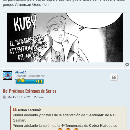
a
j
porque American Gods ñeh
e
Aizen20
Teniente Comandante
Re: Próximos Estrenos de Series
M
Mié Oct 27, 2021 5:27 am
e
n
s
redon escribió:
a
j
Primer adelanto y posters de la adaptación de "
Sandman
" de Neil
e
Gaiman.
Primer adelanto también de la 4ª Temporada de
Cobra Kai
que se