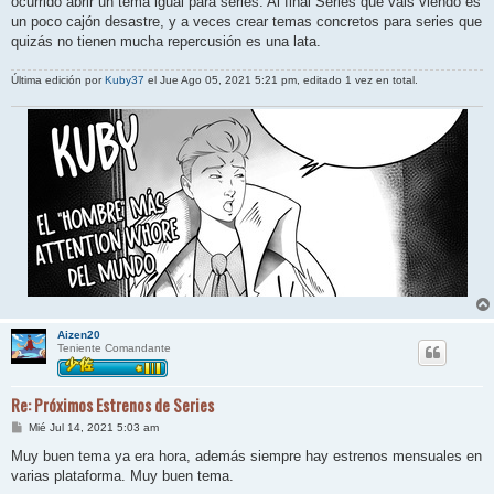
ocurrido abrir un tema igual para series. Al final Series que vais viendo es
a
j
un poco cajón desastre, y a veces crear temas concretos para series que
e
quizás no tienen mucha repercusión es una lata.
Última edición por
Kuby37
el Jue Ago 05, 2021 5:21 pm, editado 1 vez en total.
Aizen20
Teniente Comandante
Re: Próximos Estrenos de Series
M
Mié Jul 14, 2021 5:03 am
e
n
Muy buen tema ya era hora, además siempre hay estrenos mensuales en
s
varias plataforma. Muy buen tema.
a
j