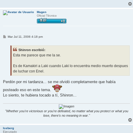
j
e
Mugen
Oficial Técnico
M
Mar Jul 11, 2006 4:18 pm
e
n
s
Shinron escribió:
a
j
Esta me parece que me la se.
e
Es de Kamakiri a Laki cuando Laki lo encuentra medio muerto despues
de luchar con Enel.
Perdón por mi tardanza... se me olvidó completamente que había
posteado eso en este tema.
Lo siento, te hubiera tocado a tí, Shinron...
"Whether you're victorious or you're defeated, no matter what you protect or what you
lose, there's no meaning in war."
Iceberg
Ejecutado