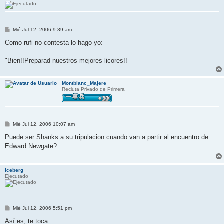
M
Mié Jul 12, 2006 9:39 am
e
n
Como rufi no contesta lo hago yo:
s
a
j
"Bien!!Preparad nuestros mejores licores!!
e
Montblanc_Majere
Recluta Privado de Primera
M
Mié Jul 12, 2006 10:07 am
e
n
Puede ser Shanks a su tripulacion cuando van a partir al encuentro de
s
Edward Newgate?
a
j
e
Iceberg
Ejecutado
M
Mié Jul 12, 2006 5:51 pm
e
n
Así es, te toca.