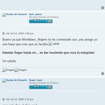
s
a
j
e
dani_goma
Recluta Privado de Primera
M
Vie Jul 14, 2006 1:08 pm
e
n
Bueno ya que Montblanc_Majere no ha contestado aun, pos pongo yo
s
una frase que creo que es facilita
a
j
e
Intentar llegar hasta mi... es tan insolente que roza la estupidez
Un saludo
Super Juan
Recluta Privado de Primera
M
Vie Jul 14, 2006 1:14 pm
e
n