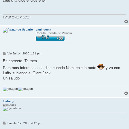
creo q la dice el dios enel.
s
a
j
e
!!VIVA ONE PIECE!!
dani_goma
Recluta Privado de Primera
M
Vie Jul 14, 2006 1:21 pm
e
n
Es correcto. Te toca
s
a
Para mas informacion la dice cuando Nami coje la moto
y va con
j
Luffy subiendo el Giant Jack
e
Un saludo
Iceberg
Ejecutado
M
Lun Jul 17, 2006 4:42 pm
e