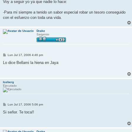
n
Voy a seguir yo ya que nadie lo hace:
s
a
j
-Para mi siempre a tenido un sabor especial robar un tesoro conseguido
e
con el esfuerzo con toda una vida.
Drake
Sargento
M
Lun Jul 17, 2006 4:46 pm
e
n
Lo dice Bellami la hiena en Jaya
s
a
j
e
Iceberg
Ejecutado
M
Lun Jul 17, 2006 5:06 pm
e
n
Si señor. Te toca!!
s
a
j
e
Drake