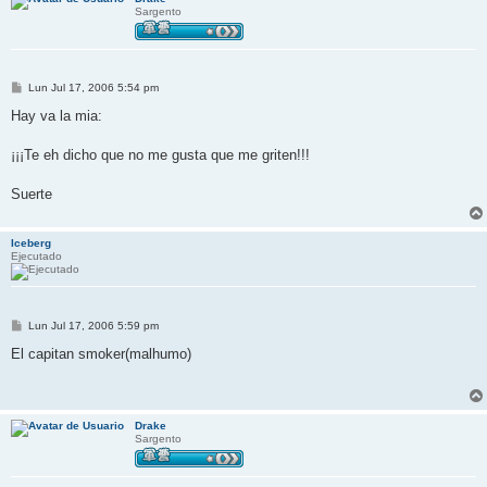
Sargento
M
Lun Jul 17, 2006 5:54 pm
e
n
Hay va la mia:
s
a
j
¡¡¡Te eh dicho que no me gusta que me griten!!!
e
Suerte
Iceberg
Ejecutado
M
Lun Jul 17, 2006 5:59 pm
e
n
El capitan smoker(malhumo)
s
a
j
e
Drake
Sargento