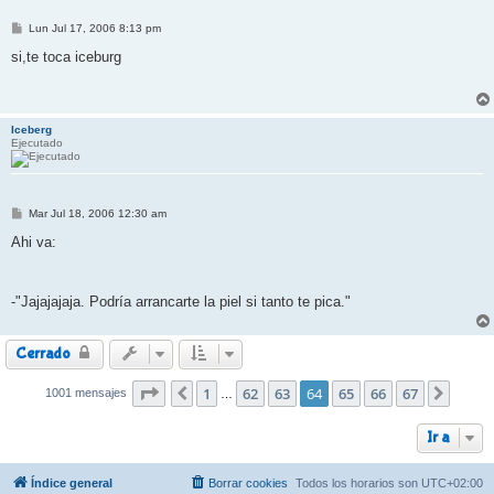
M
Lun Jul 17, 2006 8:13 pm
e
n
si,te toca iceburg
s
a
j
e
Iceberg
Ejecutado
M
Mar Jul 18, 2006 12:30 am
e
n
Ahi va:
s
a
j
e
-"Jajajajaja. Podría arrancarte la piel si tanto te pica."
Cerrado
Página
1
64
de
62
67
63
64
65
66
67
1001 mensajes
Anterior
Siguie
…
Ir a
Índice general
Borrar cookies
Todos los horarios son
UTC+02:00