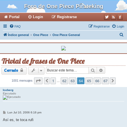
Foro de One Piece Pirateking
Portal
Login
Registrarse
FAQ
Registrarse
Login
B
Índice general
One Piece
One Piece General
u
s
c
Trivial de frases de One Piece
a
r
Buscar
Búsqueda ava
Cerrado
Página
1
64
de
62
67
63
64
65
66
67
1001 mensajes
Anterior
Siguie
…
Iceberg
Ejecutado
M
Lun Jul 10, 2006 6:16 pm
e
n
Así es, te toca rufi
s
a