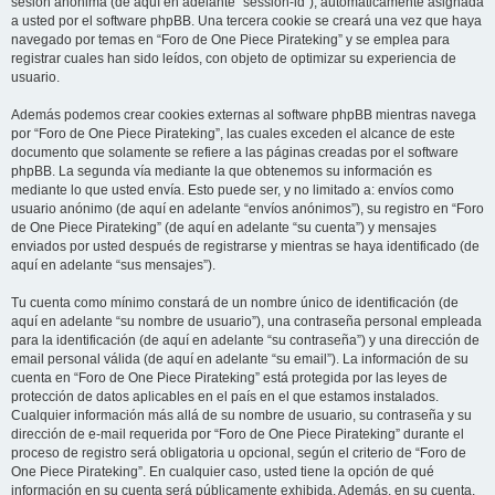
sesión anónima (de aquí en adelante “session-id”), automáticamente asignada
a usted por el software phpBB. Una tercera cookie se creará una vez que haya
navegado por temas en “Foro de One Piece Pirateking” y se emplea para
registrar cuales han sido leídos, con objeto de optimizar su experiencia de
usuario.
Además podemos crear cookies externas al software phpBB mientras navega
por “Foro de One Piece Pirateking”, las cuales exceden el alcance de este
documento que solamente se refiere a las páginas creadas por el software
phpBB. La segunda vía mediante la que obtenemos su información es
mediante lo que usted envía. Esto puede ser, y no limitado a: envíos como
usuario anónimo (de aquí en adelante “envíos anónimos”), su registro en “Foro
de One Piece Pirateking” (de aquí en adelante “su cuenta”) y mensajes
enviados por usted después de registrarse y mientras se haya identificado (de
aquí en adelante “sus mensajes”).
Tu cuenta como mínimo constará de un nombre único de identificación (de
aquí en adelante “su nombre de usuario”), una contraseña personal empleada
para la identificación (de aquí en adelante “su contraseña”) y una dirección de
email personal válida (de aquí en adelante “su email”). La información de su
cuenta en “Foro de One Piece Pirateking” está protegida por las leyes de
protección de datos aplicables en el país en el que estamos instalados.
Cualquier información más allá de su nombre de usuario, su contraseña y su
dirección de e-mail requerida por “Foro de One Piece Pirateking” durante el
proceso de registro será obligatoria u opcional, según el criterio de “Foro de
One Piece Pirateking”. En cualquier caso, usted tiene la opción de qué
información en su cuenta será públicamente exhibida. Además, en su cuenta,