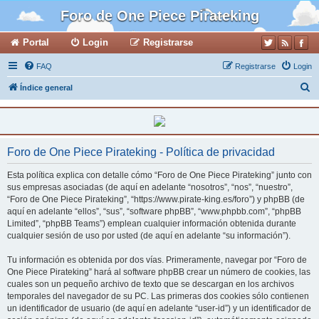
Foro de One Piece Pirateking
Portal
Login
Registrarse
FAQ
Registrarse
Login
B
Índice general
u
s
c
Foro de One Piece Pirateking - Política de privacidad
a
r
Esta política explica con detalle cómo “Foro de One Piece Pirateking” junto con
sus empresas asociadas (de aquí en adelante “nosotros”, “nos”, “nuestro”,
“Foro de One Piece Pirateking”, “https://www.pirate-king.es/foro”) y phpBB (de
aquí en adelante “ellos”, “sus”, “software phpBB”, “www.phpbb.com”, “phpBB
Limited”, “phpBB Teams”) emplean cualquier información obtenida durante
cualquier sesión de uso por usted (de aquí en adelante “su información”).
Tu información es obtenida por dos vías. Primeramente, navegar por “Foro de
One Piece Pirateking” hará al software phpBB crear un número de cookies, las
cuales son un pequeño archivo de texto que se descargan en los archivos
temporales del navegador de su PC. Las primeras dos cookies sólo contienen
un identificador de usuario (de aquí en adelante “user-id”) y un identificador de