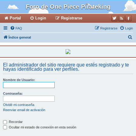
Foro de One Piece Pirateking
Portal
Login
Registrarse
FAQ
Registrarse
Login
B
Índice general
u
s
c
El administrador del sitio requiere que estés registrado y te
a
hayas identificado para ver perfiles.
r
Nombre de Usuario:
Contraseña:
Olvidé mi contraseña
Reenviar email de activación
Recordar
Ocultar mi estado de conexión en esta sesión