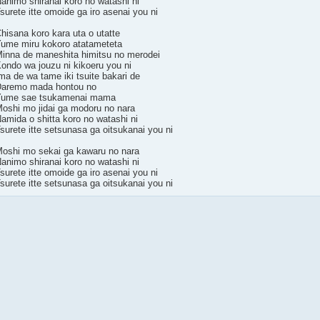
animo shiranai koro no watashi ni
surete itte omoide ga iro asenai you ni
hisana koro kara uta o utatte
ume miru kokoro atatameteta
inna de maneshita himitsu no merodei
ondo wa jouzu ni kikoeru you ni
ma de wa tame iki tsuite bakari de
aremo mada hontou no
Yume sae tsukamenai mama
oshi mo jidai ga modoru no nara
amida o shitta koro no watashi ni
surete itte setsunasa ga oitsukanai you ni
oshi mo sekai ga kawaru no nara
animo shiranai koro no watashi ni
surete itte omoide ga iro asenai you ni
surete itte setsunasa ga oitsukanai you ni