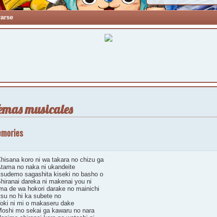
rarse
emas musicales
mories
hisana koro ni wa takara no chizu ga
tama no naka ni ukandeite
tsudemo sagashita kiseki no basho o
hiranai dareka ni makenai you ni
ma de wa hokori darake no mainichi
tsu no hi ka subete no
oki ni mi o makaseru dake
oshi mo sekai ga kawaru no nara