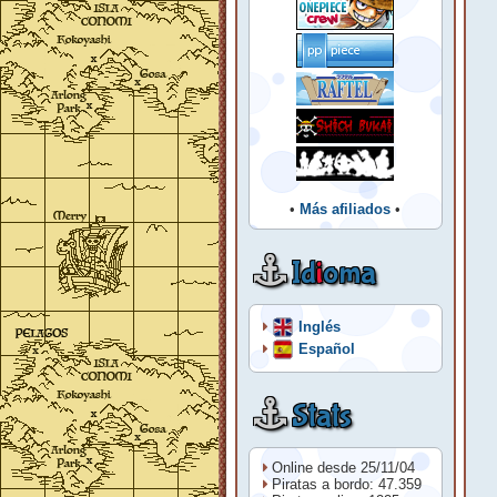
•
Más afiliados
•
Id
i
oma
Inglés
Español
Stats
Online desde 25/11/04
Piratas a bordo: 47.359