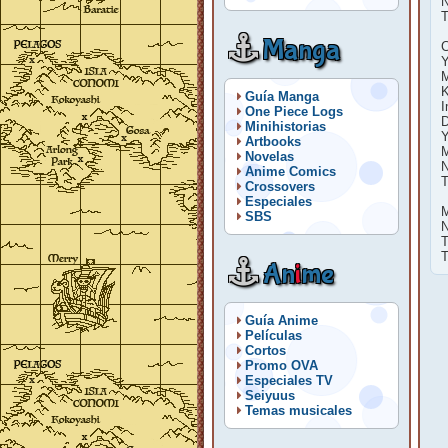
N
T
Manga
C
Y
M
K
Guía Manga
I
One Piece Logs
D
Minihistorias
Artbooks
M
Novelas
N
Anime Comics
T
Crossovers
Especiales
M
SBS
N
T
T
An
i
me
Guía Anime
Películas
Cortos
Promo OVA
Especiales TV
Seiyuus
Temas musicales