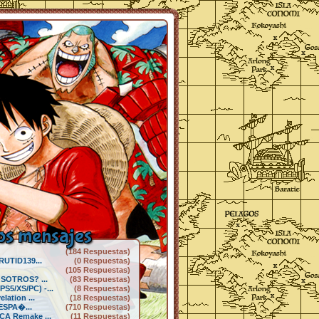
s mensajes
(184 Respuestas)
RUTID139...
(0 Respuestas)
(105 Respuestas)
SOTROS? ...
(83 Respuestas)
5/XS/PC) -...
(8 Respuestas)
lation ...
(18 Respuestas)
 ESPA�...
(710 Respuestas)
A Remake ...
(11 Respuestas)