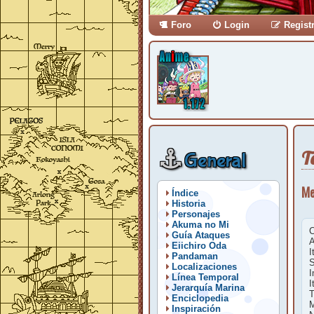
Foro
Login
Regist
T
General
Me
Índice
Historia
Personajes
Akuma no Mi
C
Guía Ataques
A
Eiichiro Oda
I
Pandaman
S
Localizaciones
I
Línea Temporal
I
Jerarquía Marina
T
Enciclopedia
M
Inspiración