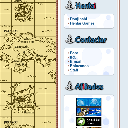
Henta
i
Doujinshi
Hentai Games
Contactar
Foro
IRC
E-mail
Enlazanos
Staff
Af
i
liados