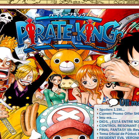
Últ
i
mo
Spoilers 1.190...
Current Promo Offer SH
Imu era......
DIOS, ¿ESTÁ ENTRE NO
CONTROL RESONANT (PS
FINAL FANTASY VII: Reve
Tema Oficial de Fútbol.
RESIDENT EVIL VERONIC