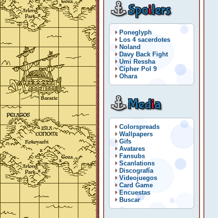
Spo
i
lers
Poneglyph
Los 4 sacerdotes
Noland
Davy Back Fight
Umi Ressha
Cipher Pol 9
Ohara
Med
i
a
Colorspreads
Wallpapers
Gifs
Avatares
Fansubs
Scanlations
Discografía
Videojuegos
Card Game
Encuestas
Buscar